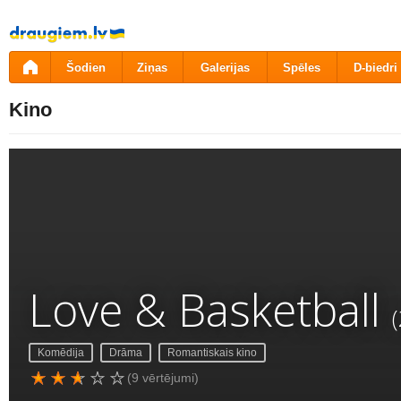
Pāriet
uz
saturu
Šodien
Ziņas
Galerijas
Spēles
D-biedri
Kino
Love & Basketball
Komēdija
Drāma
Romantiskais kino
(9 vērtējumi)