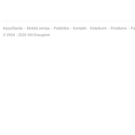
Iepazīšanās
Mobilā versija
Palīdzība
Kontakti
Noteikumi
Privātums
Pa
© 2004 - 2026 SIA Draugiem