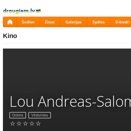
Pāriet
uz
saturu
Šodien
Ziņas
Galerijas
Spēles
D-biedri
Kino
Lou Andreas-Salo
Drāma
Vēsturiska