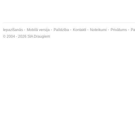
Iepazīšanās
Mobilā versija
Palīdzība
Kontakti
Noteikumi
Privātums
Pa
© 2004 - 2026 SIA Draugiem