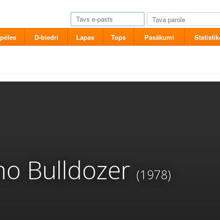
pēles
D-biedri
Lapas
Tops
Pasākumi
Statistik
o Bulldozer
(1978)