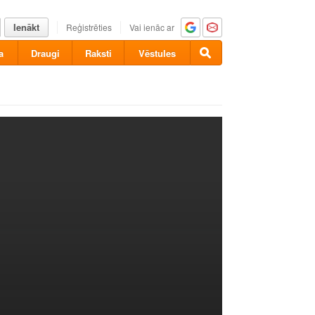
Ienākt
Reģistrēties
Vai ienāc ar
a
Draugi
Raksti
Vēstules