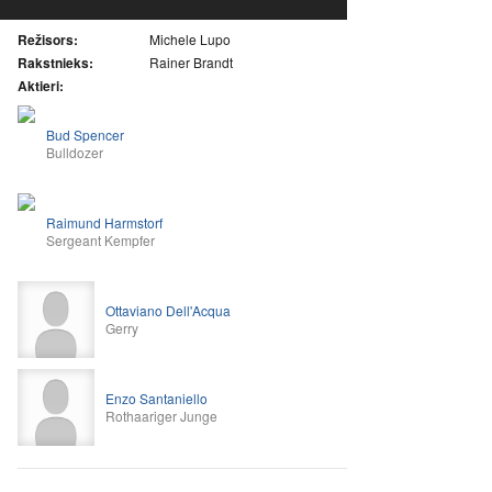
Režisors:
Michele Lupo
Rakstnieks:
Rainer Brandt
Aktieri:
Bud Spencer
Bulldozer
Raimund Harmstorf
Sergeant Kempfer
Ottaviano Dell'Acqua
Gerry
Enzo Santaniello
Rothaariger Junge