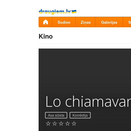
Pāriet
uz
saturu
Šodien
Ziņas
Galerijas
S
Kino
Lo chiamavan
Asa sižeta
Komēdija