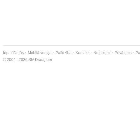
Iepazīšanās
Mobilā versija
Palīdzība
Kontakti
Noteikumi
Privātums
Pa
© 2004 - 2026 SIA Draugiem