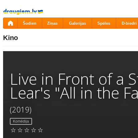
Pāriet
uz
saturu
Šodien
Ziņas
Galerijas
Spēles
D-biedri
Kino
Live in Front of a
Lear's "All in the 
(2019)
Komēdija