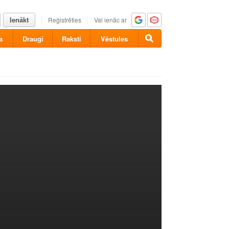
Ienākt
Reģistrēties
Vai ienāc ar
a
Draugi
Raksti
Vēstules