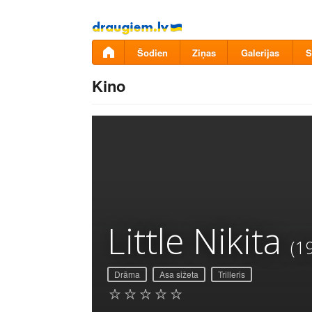
Pāriet
uz
saturu
Šodien
Ziņas
Galerijas
S
Kino
Little Nikita
(1
Drāma
Asa sižeta
Trilleris