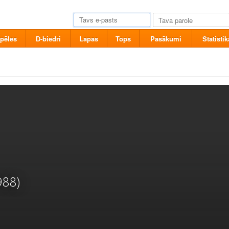
pēles
D-biedri
Lapas
Tops
Pasākumi
Statistik
988)