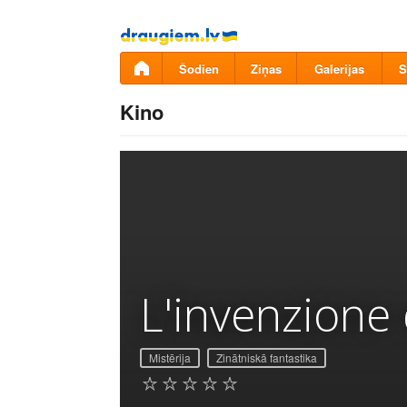
Pāriet
uz
saturu
Šodien
Ziņas
Galerijas
S
Kino
L'invenzione 
Mistērija
Zinātniskā fantastika