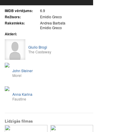
IMDB vērtējums:
6.9
Režisors:
Emidio Greco
Rakstnieks:
Andrea Barbata
Emidio Greco
Aktieri:
Giulio Brogi
The Castaway
John Steiner
Morel
Anna Karina
Faustine
Līdzīgās filmas