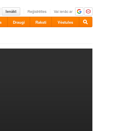
Ienākt
Reģistrēties
Vai ienāc ar
a
Draugi
Raksti
Vēstules