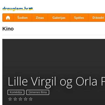
Pāriet
uz
saturu
Šodien
Ziņas
Galerijas
Spēles
D-biedri
Kino
Lille Virgil og Orl
Komēdija
Ģimenes filma