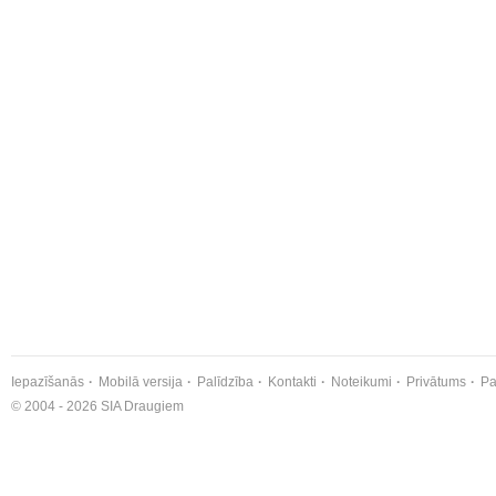
Iepazīšanās
Mobilā versija
Palīdzība
Kontakti
Noteikumi
Privātums
Pa
© 2004 - 2026 SIA Draugiem