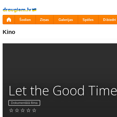
Pāriet
uz
saturu
Šodien
Ziņas
Galerijas
Spēles
D-biedri
Kino
Let the Good Time
Dokumentālā filma