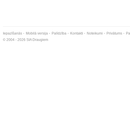
Iepazīšanās
Mobilā versija
Palīdzība
Kontakti
Noteikumi
Privātums
Pa
© 2004 - 2026 SIA Draugiem