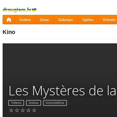
Pāriet
uz
saturu
Šodien
Ziņas
Galerijas
Spēles
D-biedri
Kino
Les Mystères de l
Trilleris
Drāma
Kriminālfilma