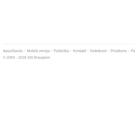
Iepazīšanās
Mobilā versija
Palīdzība
Kontakti
Noteikumi
Privātums
Pa
© 2004 - 2026 SIA Draugiem