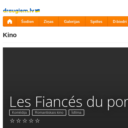
Pāriet
uz
saturu
Šodien
Ziņas
Galerijas
Spēles
D-biedri
Kino
Les Fiancés du po
Komēdija
Romantiskais kino
Īsfilma