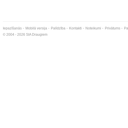
Iepazīšanās
Mobilā versija
Palīdzība
Kontakti
Noteikumi
Privātums
Pa
© 2004 - 2026 SIA Draugiem