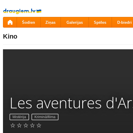
Pāriet
uz
saturu
Šodien
Ziņas
Galerijas
Spēles
D-biedri
Kino
Les aventures d'A
Mistērija
Kriminālfilma