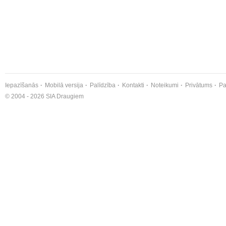
Iepazīšanās
Mobilā versija
Palīdzība
Kontakti
Noteikumi
Privātums
Pa
© 2004 - 2026 SIA Draugiem