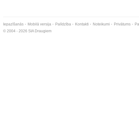
Iepazīšanās
Mobilā versija
Palīdzība
Kontakti
Noteikumi
Privātums
Pa
© 2004 - 2026 SIA Draugiem