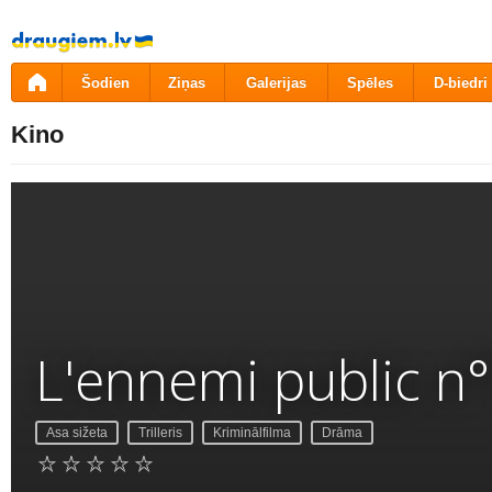
Pāriet
uz
saturu
Šodien
Ziņas
Galerijas
Spēles
D-biedri
Kino
L'ennemi public n
Asa sižeta
Trilleris
Kriminālfilma
Drāma