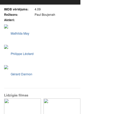
IMDB vērtējums:
4.09
Režisors:
Paul Boujenah
Aktieri:
Mathilda May
Philippe Léotard
Gérard Darmon
Līdzīgās filmas