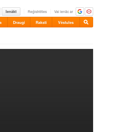
Ienākt
Reģistrēties
Vai ienāc ar
a
Draugi
Raksti
Vēstules