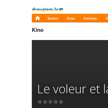
Pāriet
uz
saturu
Šodien
Ziņas
Galerijas
S
Kino
Le voleur et