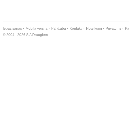
Iepazīšanās
Mobilā versija
Palīdzība
Kontakti
Noteikumi
Privātums
Pa
© 2004 - 2026 SIA Draugiem