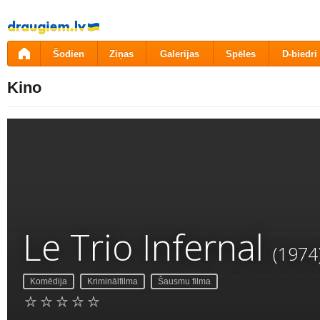
Pāriet
uz
saturu
Šodien
Ziņas
Galerijas
Spēles
D-biedri
Kino
Le Trio Infernal
(1974
Komēdija
Kriminālfilma
Šausmu filma