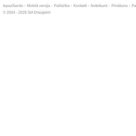
Iepazīšanās
Mobilā versija
Palīdzība
Kontakti
Noteikumi
Privātums
Pa
© 2004 - 2026 SIA Draugiem