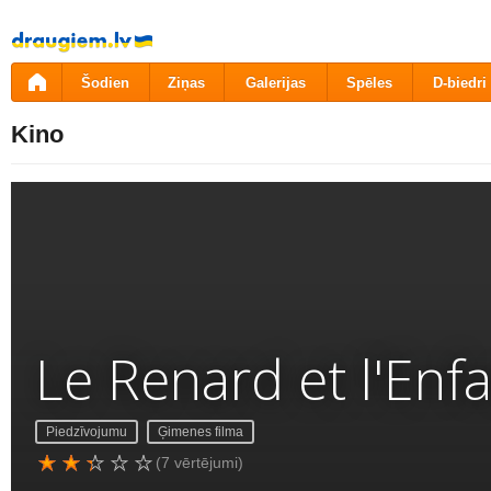
Pāriet
uz
saturu
Šodien
Ziņas
Galerijas
Spēles
D-biedri
Kino
Le Renard et l'Enf
Piedzīvojumu
Ģimenes filma
(7 vērtējumi)