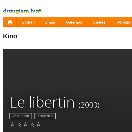
Pāriet
uz
saturu
Šodien
Ziņas
Galerijas
Spēles
D-biedri
Kino
Le libertin
(2000)
Vēsturiska
Komēdija