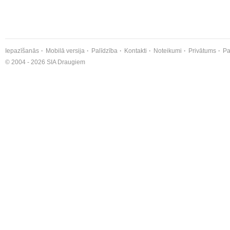
Iepazīšanās
Mobilā versija
Palīdzība
Kontakti
Noteikumi
Privātums
Pa
© 2004 - 2026 SIA Draugiem