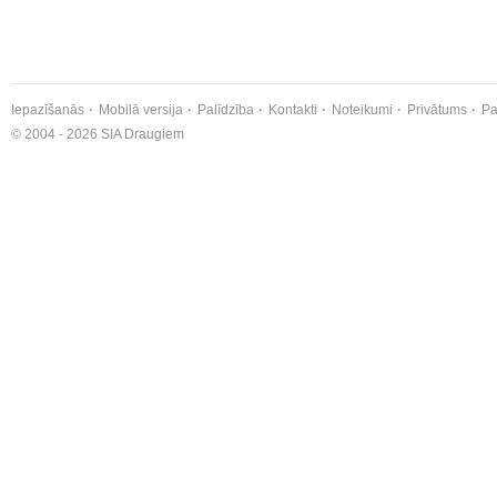
Iepazīšanās
Mobilā versija
Palīdzība
Kontakti
Noteikumi
Privātums
Pa
© 2004 - 2026 SIA Draugiem