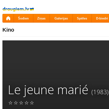
Pāriet
uz
saturu
Šodien
Ziņas
Galerijas
Spēles
D-biedri
Kino
Le jeune marié
(1983)