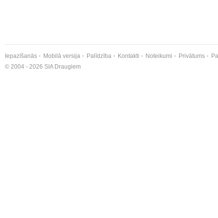
Iepazīšanās
Mobilā versija
Palīdzība
Kontakti
Noteikumi
Privātums
Pa
© 2004 - 2026 SIA Draugiem