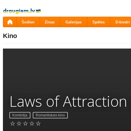
Pāriet
uz
saturu
Šodien
Ziņas
Galerijas
Spēles
D-biedri
Kino
Laws of Attraction
Komēdija
Romantiskais kino