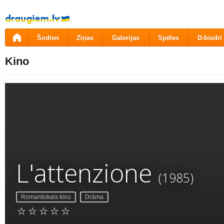
Pāriet
uz
saturu
Šodien
Ziņas
Galerijas
Spēles
D-biedri
Kino
L'attenzione
(1985)
Romantiskais kino
Drāma