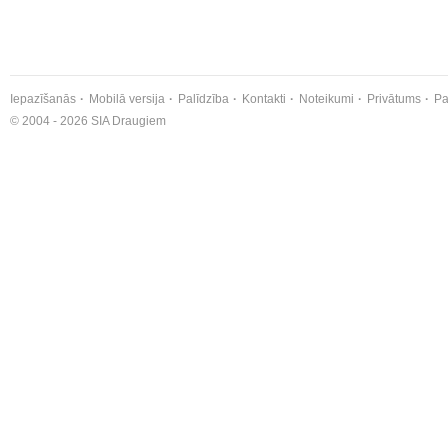
Iepazīšanās
Mobilā versija
Palīdzība
Kontakti
Noteikumi
Privātums
Pa
© 2004 - 2026 SIA Draugiem