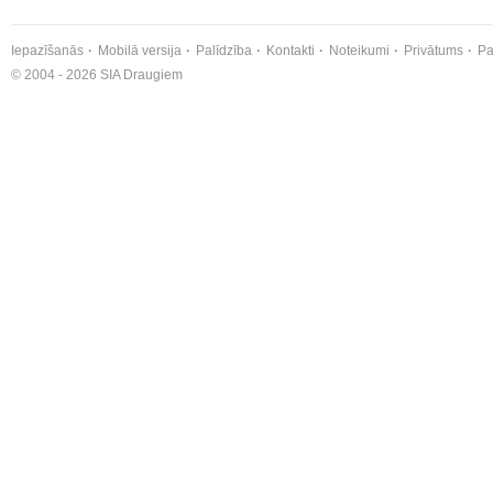
Iepazīšanās
Mobilā versija
Palīdzība
Kontakti
Noteikumi
Privātums
Pa
© 2004 - 2026 SIA Draugiem