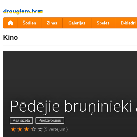
Pāriet
uz
saturu
Šodien
Ziņas
Galerijas
Spēles
D-biedri
Kino
Pēdējie bruņinieki
Asa sižeta
Piedzīvojumu
(9 vērtējumi)