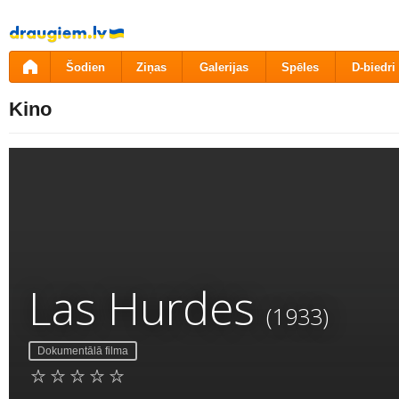
Pāriet
uz
saturu
Šodien
Ziņas
Galerijas
Spēles
D-biedri
Kino
Las Hurdes
(1933)
Dokumentālā filma