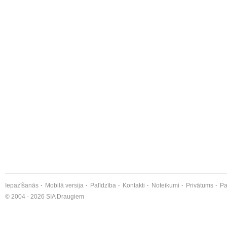
Iepazīšanās
Mobilā versija
Palīdzība
Kontakti
Noteikumi
Privātums
Pa
© 2004 - 2026 SIA Draugiem