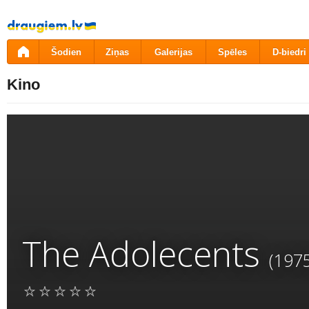
Pāriet
uz
saturu
Šodien
Ziņas
Galerijas
Spēles
D-biedri
Kino
The Adolecents
(1975