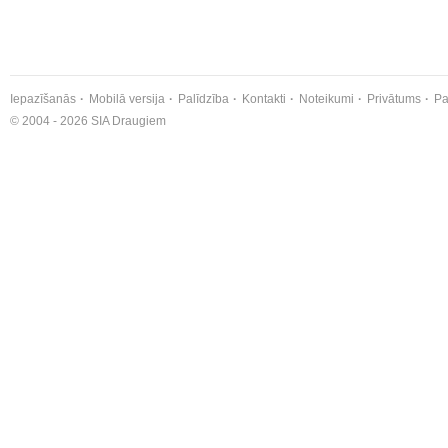
Iepazīšanās
Mobilā versija
Palīdzība
Kontakti
Noteikumi
Privātums
Pa
© 2004 - 2026 SIA Draugiem