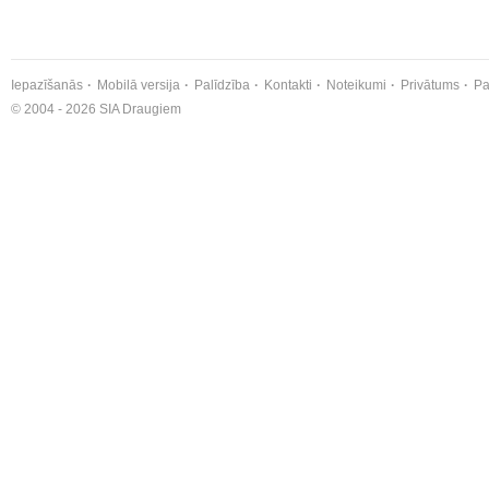
Iepazīšanās
Mobilā versija
Palīdzība
Kontakti
Noteikumi
Privātums
Pa
© 2004 - 2026 SIA Draugiem