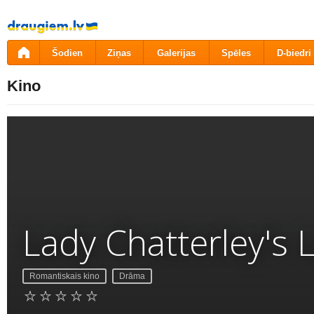
Pāriet
uz
saturu
Šodien
Ziņas
Galerijas
Spēles
D-biedri
Kino
Lady Chatterley's 
Romantiskais kino
Drāma