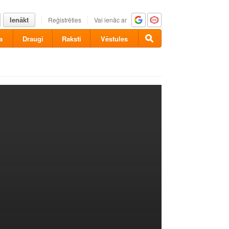
Ienākt
Reģistrēties
Vai ienāc ar
a
Draugi
Raksti
Vēstules