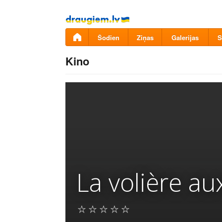
Pāriet
uz
saturu
Šodien
Ziņas
Galerijas
S
Kino
La volière au