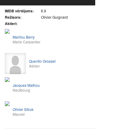
IMDB vērtējums:
6.9
Režisors:
Olivier Guignard
Aktieri:
Marilou Berry
Marie Carpantier
Quentin Grosset
Adrien
Jacques Mathou
Neufbourg
Olivier Sitruk
Mauvel