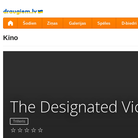
Pāriet
uz
saturu
Šodien
Ziņas
Galerijas
Spēles
D-biedri
Kino
The Designated Vi
Trilleris