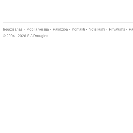
Iepazīšanās
Mobilā versija
Palīdzība
Kontakti
Noteikumi
Privātums
Pa
© 2004 - 2026 SIA Draugiem