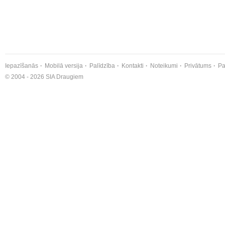
Iepazīšanās
Mobilā versija
Palīdzība
Kontakti
Noteikumi
Privātums
Pa
© 2004 - 2026 SIA Draugiem