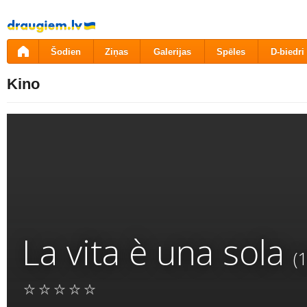
Pāriet
uz
saturu
Šodien
Ziņas
Galerijas
Spēles
D-biedri
Kino
La vita è una sola
(