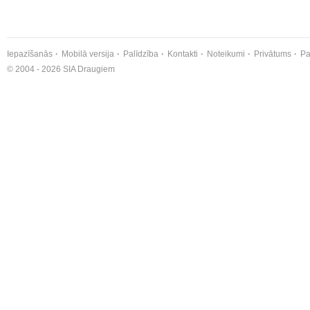
Iepazīšanās
Mobilā versija
Palīdzība
Kontakti
Noteikumi
Privātums
Pa
© 2004 - 2026 SIA Draugiem