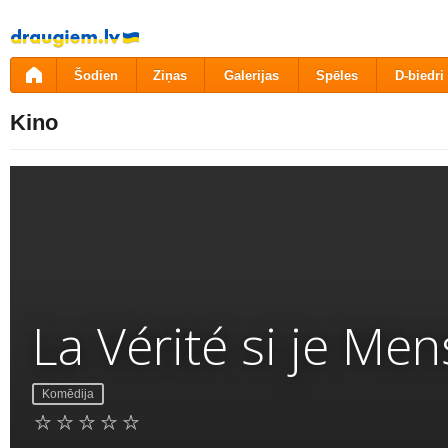
Pāriet
uz
saturu
Šodien
Ziņas
Galerijas
Spēles
D-biedri
Kino
La Vérité si je Men
Komēdija