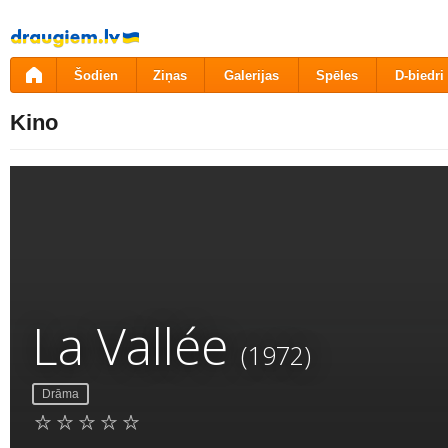
Pāriet
uz
saturu
Šodien
Ziņas
Galerijas
Spēles
D-biedri
Kino
La Vallée
(1972)
Drāma