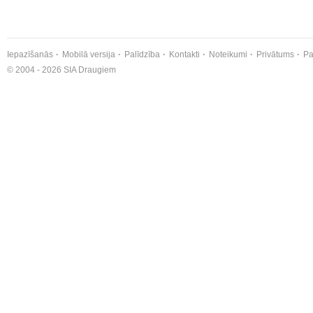
Iepazīšanās
Mobilā versija
Palīdzība
Kontakti
Noteikumi
Privātums
Pa
© 2004 - 2026 SIA Draugiem