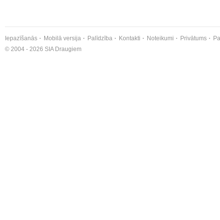
Iepazīšanās
Mobilā versija
Palīdzība
Kontakti
Noteikumi
Privātums
Pa
© 2004 - 2026 SIA Draugiem