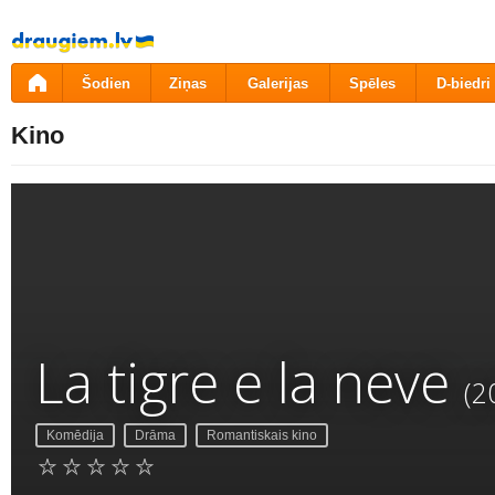
Pāriet
uz
saturu
Šodien
Ziņas
Galerijas
Spēles
D-biedri
Kino
La tigre e la neve
(2
Komēdija
Drāma
Romantiskais kino