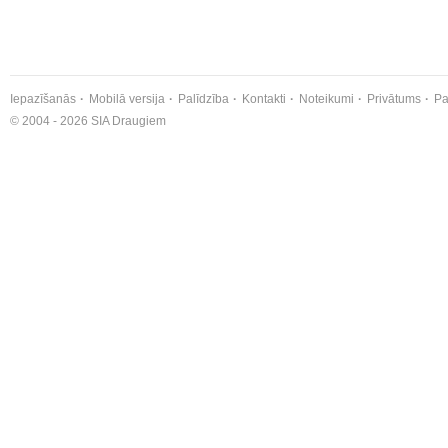
Iepazīšanās
Mobilā versija
Palīdzība
Kontakti
Noteikumi
Privātums
Pa
© 2004 - 2026 SIA Draugiem