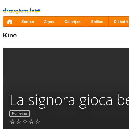
Pāriet
uz
saturu
Šodien
Ziņas
Galerijas
Spēles
D-biedri
Kino
La signora gioca b
Komēdija