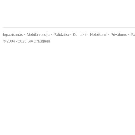
Iepazīšanās
Mobilā versija
Palīdzība
Kontakti
Noteikumi
Privātums
Pa
© 2004 - 2026 SIA Draugiem