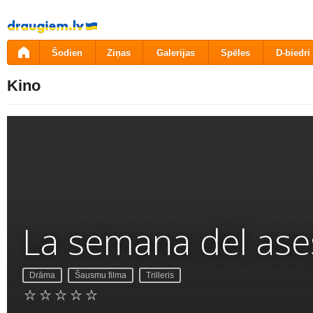
Pāriet
uz
saturu
Šodien
Ziņas
Galerijas
Spēles
D-biedri
Kino
La semana del ase
Drāma
Šausmu filma
Trilleris