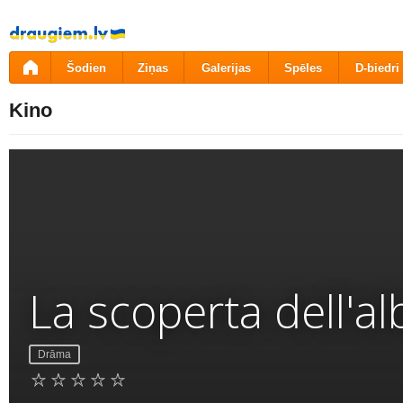
Pāriet
uz
saturu
Šodien
Ziņas
Galerijas
Spēles
D-biedri
Kino
La scoperta dell'al
Drāma