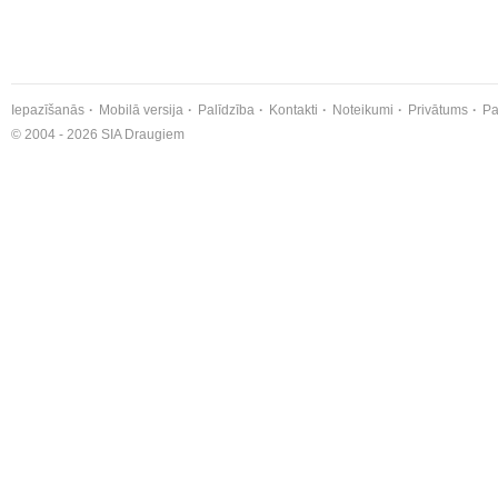
Iepazīšanās
Mobilā versija
Palīdzība
Kontakti
Noteikumi
Privātums
Pa
© 2004 - 2026 SIA Draugiem