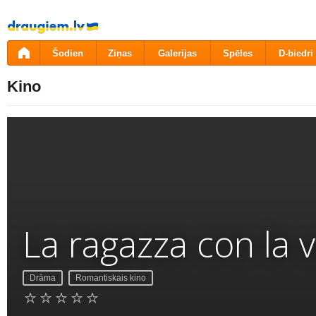
Pāriet
uz
saturu
Šodien
Ziņas
Galerijas
Spēles
D-biedri
Kino
La ragazza con la v
Drāma
Romantiskais kino