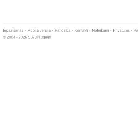
Iepazīšanās
Mobilā versija
Palīdzība
Kontakti
Noteikumi
Privātums
Pa
© 2004 - 2026 SIA Draugiem