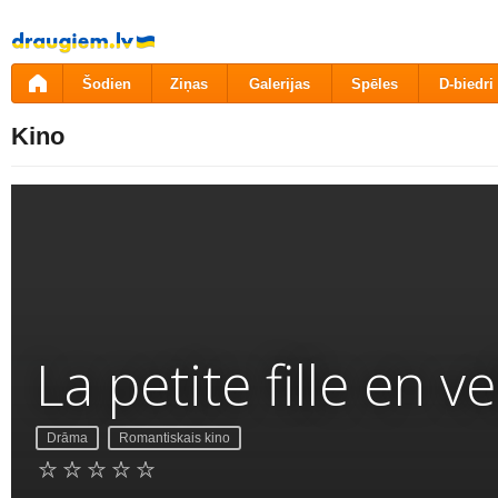
Pāriet
uz
saturu
Šodien
Ziņas
Galerijas
Spēles
D-biedri
Kino
La petite fille en v
Drāma
Romantiskais kino