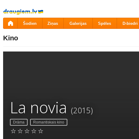
Pāriet
uz
saturu
Šodien
Ziņas
Galerijas
Spēles
D-biedri
Kino
La novia
(2015)
Drāma
Romantiskais kino