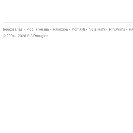
Iepazīšanās
Mobilā versija
Palīdzība
Kontakti
Noteikumi
Privātums
Pa
© 2004 - 2026 SIA Draugiem