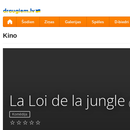
Pāriet
uz
saturu
Šodien
Ziņas
Galerijas
Spēles
D-biedri
Kino
La Loi de la jungle
Komēdija