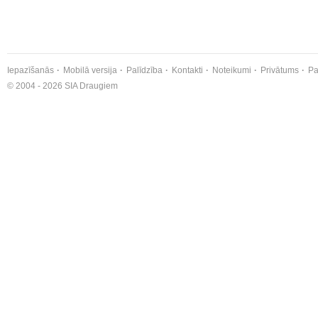
Iepazīšanās
Mobilā versija
Palīdzība
Kontakti
Noteikumi
Privātums
Pa
© 2004 - 2026 SIA Draugiem