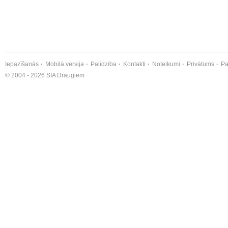
Iepazīšanās
Mobilā versija
Palīdzība
Kontakti
Noteikumi
Privātums
Pa
© 2004 - 2026 SIA Draugiem