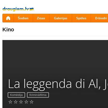
Pāriet
uz
saturu
Šodien
Ziņas
Galerijas
Spēles
D-biedri
Kino
La leggenda di Al, 
Komēdija
Kriminālfilma