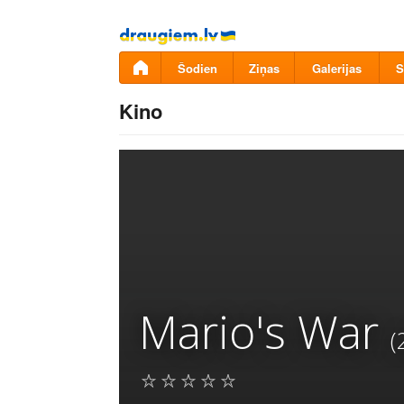
Pāriet
uz
saturu
Šodien
Ziņas
Galerijas
S
Kino
Mario's War
(