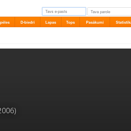
pēles
D-biedri
Lapas
Tops
Pasākumi
Statistik
2006)