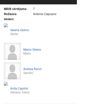
IMDB vērtējums:
7
Režisors:
Antonio Capuano
Aktieri:
Valeria Golino
Giulia
Marco Grieco
Mario
Andrea Renzi
Sandro
Anita Caprioli
Adriana Tutolo