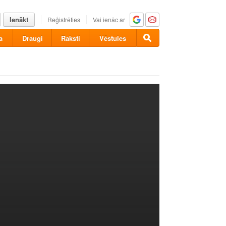
Ienākt
Reģistrēties
Vai ienāc ar
a
Draugi
Raksti
Vēstules