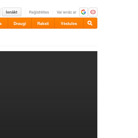
Ienākt
Reģistrēties
Vai ienāc ar
a
Draugi
Raksti
Vēstules