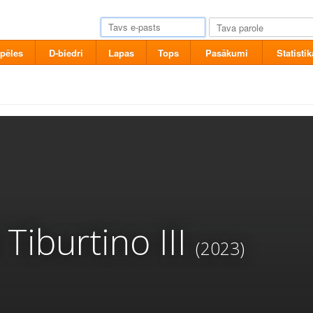
pēles
D-biedri
Lapas
Tops
Pasākumi
Statistik
Tiburtino III
(2023)