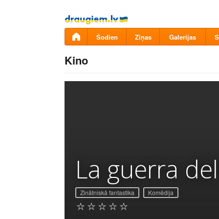
Pāriet
uz
saturu
Šodien
Ziņas
Galerijas
S
Kino
La guerra del 
Zinātniskā fantastika
Komēdija