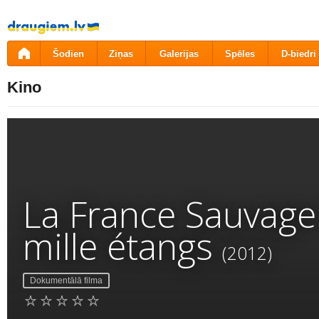
Pāriet
uz
saturu
Šodien
Ziņas
Galerijas
Spēles
D-biedri
Kino
La France Sauvage
mille étangs
(2012)
Dokumentālā filma