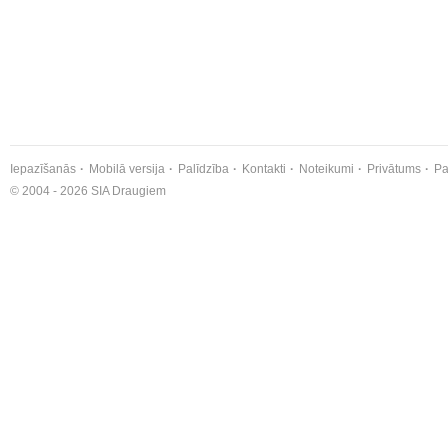
Iepazīšanās
Mobilā versija
Palīdzība
Kontakti
Noteikumi
Privātums
Pa
© 2004 - 2026 SIA Draugiem