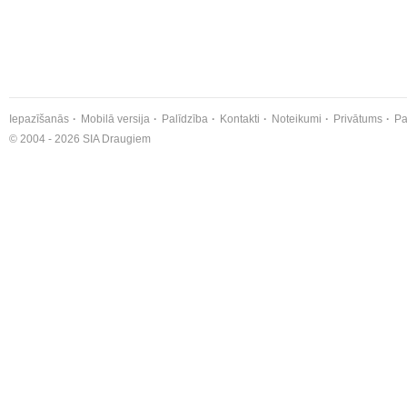
Iepazīšanās
Mobilā versija
Palīdzība
Kontakti
Noteikumi
Privātums
Pa
© 2004 - 2026 SIA Draugiem