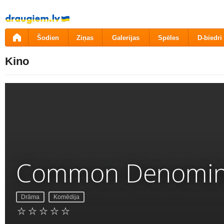
Pāriet
uz
saturu
Šodien
Ziņas
Galerijas
Spēles
D-biedri
Kino
Common Denomin
Drāma
Komēdija