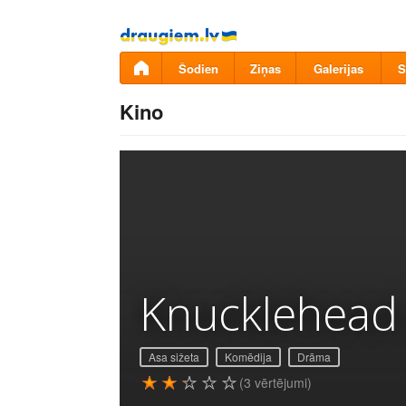
Pāriet
uz
saturu
Šodien
Ziņas
Galerijas
S
Kino
Knucklehead
Asa sižeta
Komēdija
Drāma
(3 vērtējumi)