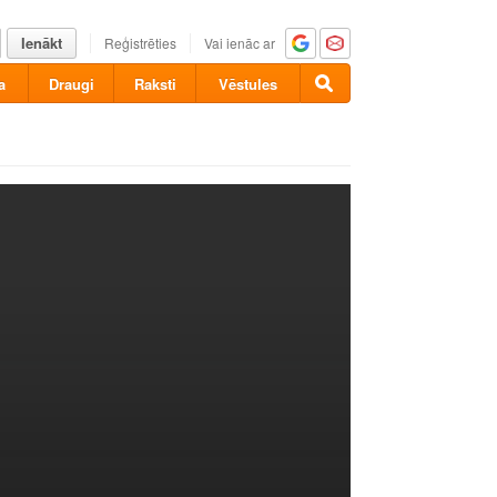
Ienākt
Reģistrēties
Vai ienāc ar
a
Draugi
Raksti
Vēstules