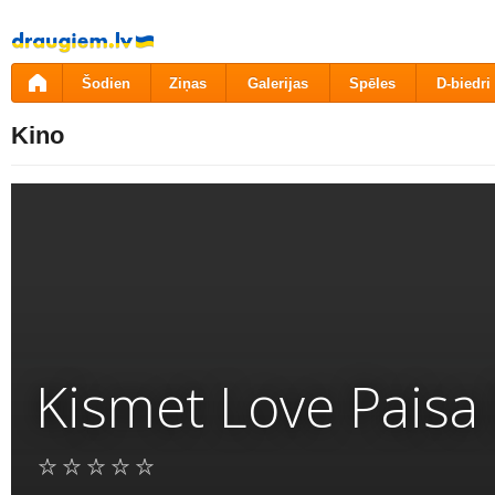
Pāriet
uz
saturu
Šodien
Ziņas
Galerijas
Spēles
D-biedri
Kino
Kismet Love Paisa D