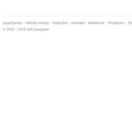
Iepazīšanās
Mobilā versija
Palīdzība
Kontakti
Noteikumi
Privātums
Pa
© 2004 - 2026 SIA Draugiem