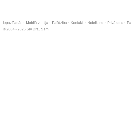
Iepazīšanās
Mobilā versija
Palīdzība
Kontakti
Noteikumi
Privātums
Pa
© 2004 - 2026 SIA Draugiem