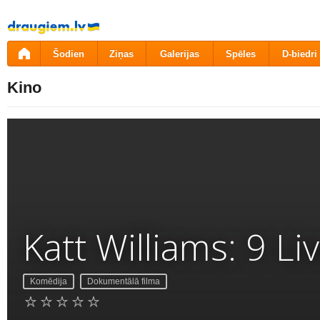
Pāriet
uz
saturu
Šodien
Ziņas
Galerijas
Spēles
D-biedri
Kino
Katt Williams: 9 Li
Komēdija
Dokumentālā filma