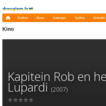
Pāriet
uz
saturu
Šodien
Ziņas
Galerijas
Spēles
D-biedri
Kino
Kapitein Rob en h
Lupardi
(2007)