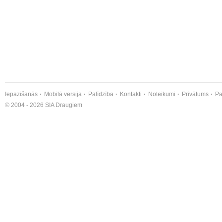
Iepazīšanās
Mobilā versija
Palīdzība
Kontakti
Noteikumi
Privātums
Pa
© 2004 - 2026 SIA Draugiem