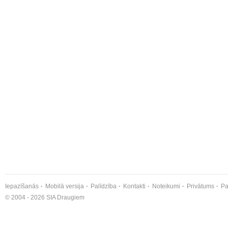
Iepazīšanās
Mobilā versija
Palīdzība
Kontakti
Noteikumi
Privātums
Pa
© 2004 - 2026 SIA Draugiem