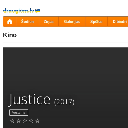
Pāriet
uz
saturu
Šodien
Ziņas
Galerijas
Spēles
D-biedri
Kino
Justice
(2017)
Vesterns