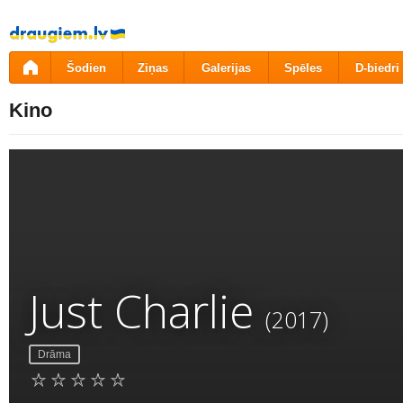
Pāriet
uz
saturu
Šodien
Ziņas
Galerijas
Spēles
D-biedri
Kino
Just Charlie
(2017)
Drāma