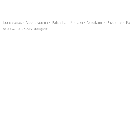
Iepazīšanās
Mobilā versija
Palīdzība
Kontakti
Noteikumi
Privātums
Pa
© 2004 - 2026 SIA Draugiem