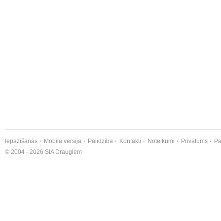
Iepazīšanās
Mobilā versija
Palīdzība
Kontakti
Noteikumi
Privātums
Pa
© 2004 - 2026 SIA Draugiem