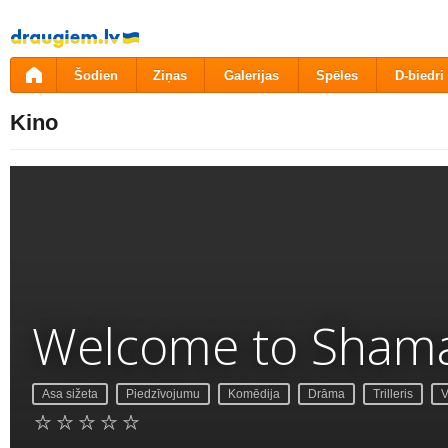
Pāriet
uz
saturu
Šodien
Ziņas
Galerijas
Spēles
D-biedri
Kino
Welcome to Sham
Asa sižeta
Piedzīvojumu
Komēdija
Drāma
Trilleris
V