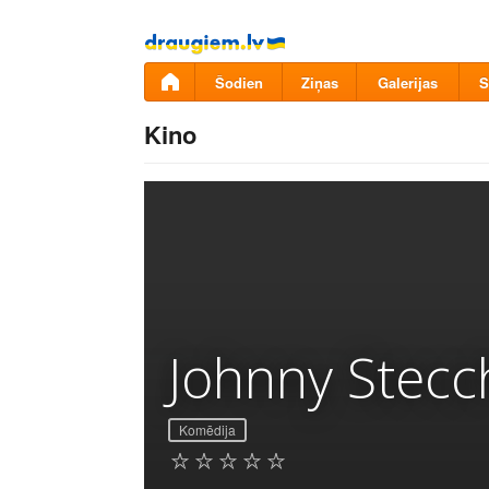
Pāriet
uz
saturu
Šodien
Ziņas
Galerijas
S
Kino
Johnny Stecc
Komēdija