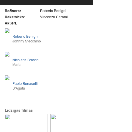
Režisors:
Roberto Benigni
Rakstnieks:
Vincenzo Cerami
Aktieri:
Roberto Benigni
Johnny Stecchino
Nicoletta Braschi
Maria
Paolo Bonacelli
D'Agata
Līdzīgās filmas