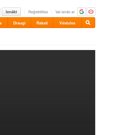
Ienākt
Reģistrēties
Vai ienāc ar
a
Draugi
Raksti
Vēstules