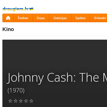
Pāriet
uz
saturu
Šodien
Ziņas
Galerijas
Spēles
D-biedri
Kino
Johnny Cash: The 
(1970)