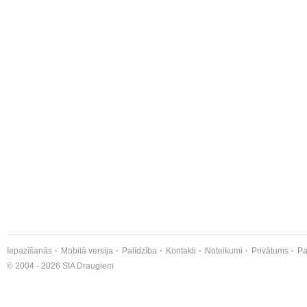
Iepazīšanās
Mobilā versija
Palīdzība
Kontakti
Noteikumi
Privātums
Pa
© 2004 - 2026 SIA Draugiem